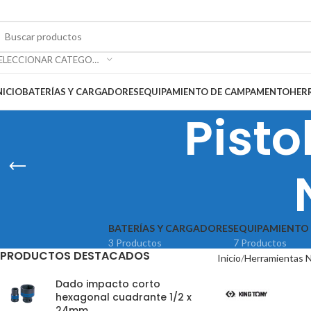
SELECCIONAR CATEGORÍA
NICIO
BATERÍAS Y CARGADORES
EQUIPAMIENTO DE CAMPAMENTO
HER
Pisto
BATERÍAS Y CARGADORES
EQUIPAMIENTO
3 Productos
7 Productos
PRODUCTOS DESTACADOS
Inicio
Herramientas 
Dado impacto corto
hexagonal cuadrante 1/2 x
24mm