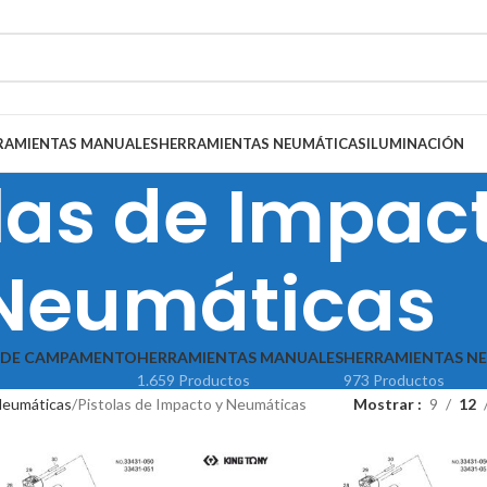
RAMIENTAS MANUALES
HERRAMIENTAS NEUMÁTICAS
ILUMINACIÓN
las de Impac
Neumáticas
 DE CAMPAMENTO
HERRAMIENTAS MANUALES
HERRAMIENTAS N
1.659 Productos
973 Productos
Neumáticas
Pistolas de Impacto y Neumáticas
Mostrar
9
12