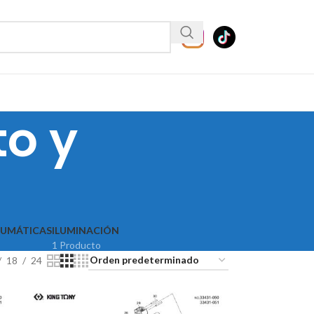
to y
EUMÁTICAS
ILUMINACIÓN
1 Producto
18
24