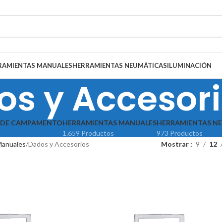
RAMIENTAS MANUALES
HERRAMIENTAS NEUMÁTICAS
ILUMINACIÓN
os y Accesor
 DE CAMPAMENTO
HERRAMIENTAS MANUALES
HERRAMIENTAS N
1.659 Productos
973 Productos
Manuales
Dados y Accesorios
Mostrar
9
12