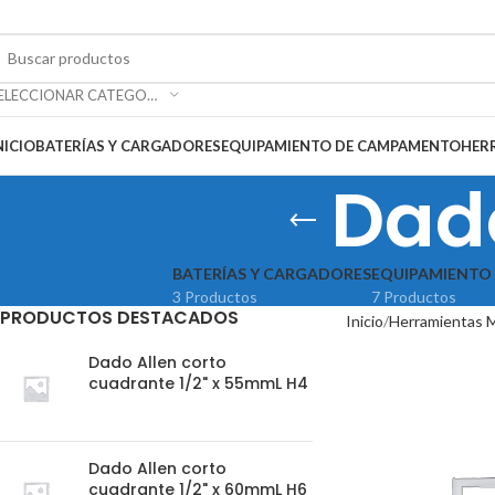
SELECCIONAR CATEGORÍA
NICIO
BATERÍAS Y CARGADORES
EQUIPAMIENTO DE CAMPAMENTO
HER
Dad
BATERÍAS Y CARGADORES
EQUIPAMIENTO
3 Productos
7 Productos
PRODUCTOS DESTACADOS
Inicio
Herramientas 
Dado Allen corto
cuadrante 1/2" x 55mmL H4
Dado Allen corto
cuadrante 1/2" x 60mmL H6