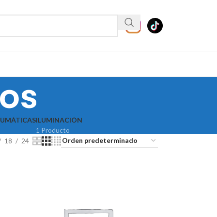
ios
EUMÁTICAS
ILUMINACIÓN
1 Producto
18
24