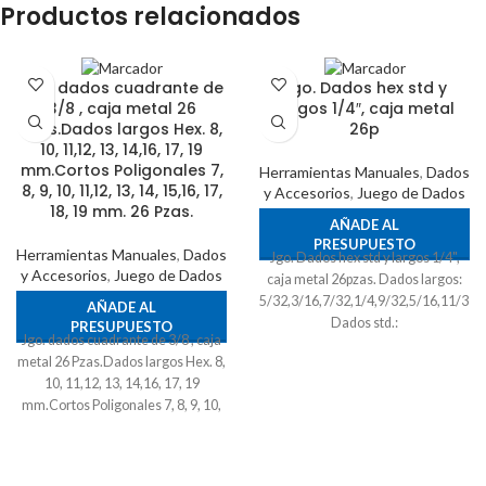
Productos relacionados
Jgo. dados cuadrante de
Jgo. Dados hex std y
3/8 , caja metal 26
largos 1/4″, caja metal
Pzas.Dados largos Hex. 8,
26p
10, 11,12, 13, 14,16, 17, 19
mm.Cortos Poligonales 7,
Herramientas Manuales
,
Dados
8, 9, 10, 11,12, 13, 14, 15,16, 17,
y Accesorios
,
Juego de Dados
18, 19 mm. 26 Pzas.
AÑADE AL
PRESUPUESTO
Herramientas Manuales
,
Dados
Jgo. Dados hex std y largos 1/4",
y Accesorios
,
Juego de Dados
caja metal 26pzas. Dados largos:
5/32,3/16,7/32,1/4,9/32,5/16,11/32,3
AÑADE AL
Dados std.:
PRESUPUESTO
Jgo. dados cuadrante de 3/8 , caja
5/32,3/16,7/32,1/4,9/32,5/16,11/32,3
metal 26 Pzas.Dados largos Hex. 8,
10, 11,12, 13, 14,16, 17, 19
mm.Cortos Poligonales 7, 8, 9, 10,
11,12, 13, 14, 15,16, 17, 18, 19 mm.
26 Pzas.