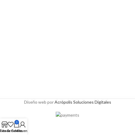
Diseño web por
Acrópolis Soluciones Digitales
0
Lista de deseos
Tienda
Carrito
Mi cuenta