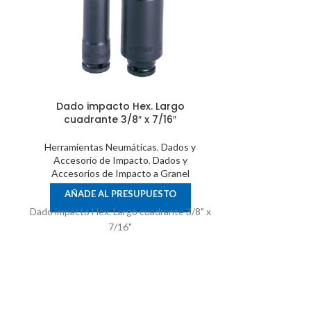
Dado impacto Hex. Largo
Dado punta 
cuadrante 3/8″ x 7/16″
cuadrante
Herramientas Neumáticas
,
Dados y
Herramienta
Accesorio de Impacto
,
Dados y
Accesorio
Accesorios de Impacto a Granel
Accesorios
AÑADE AL PRESUPUESTO
AÑADE 
Dado impacto Hex. Largo cuadrante 3/8" x
Dado punta impa
7/16"
3/8