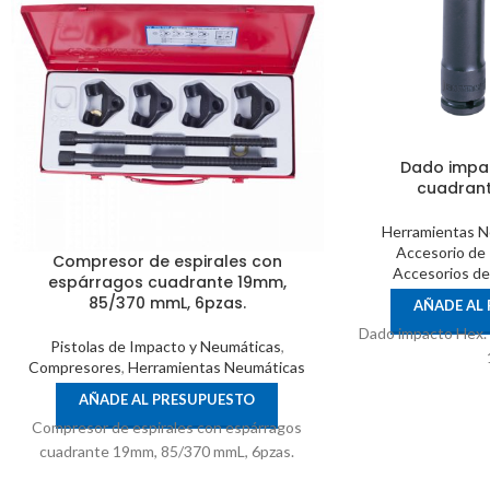
Dado impac
cuadrante
Herramientas N
Accesorio de
Compresor de espirales con
Accesorios de
espárragos cuadrante 19mm,
85/370 mmL, 6pzas.
AÑADE AL
Dado impacto Hex. 
Pistolas de Impacto y Neumáticas
,
Compresores
,
Herramientas Neumáticas
AÑADE AL PRESUPUESTO
Compresor de espirales con espárragos
cuadrante 19mm, 85/370 mmL, 6pzas.