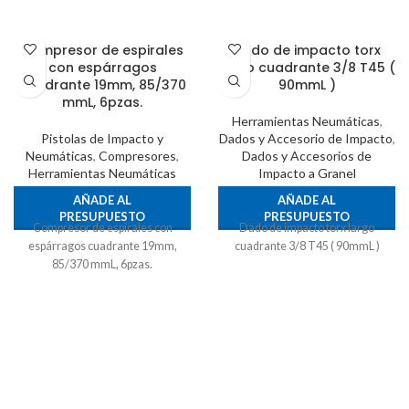
Compresor de espirales
Dado de impacto torx
con espárragos
largo cuadrante 3/8 T45 (
cuadrante 19mm, 85/370
90mmL )
mmL, 6pzas.
Herramientas Neumáticas
,
Pistolas de Impacto y
Dados y Accesorio de Impacto
,
Neumáticas
,
Compresores
,
Dados y Accesorios de
Herramientas Neumáticas
Impacto a Granel
AÑADE AL
AÑADE AL
PRESUPUESTO
PRESUPUESTO
Compresor de espirales con
Dado de impacto torx largo
espárragos cuadrante 19mm,
cuadrante 3/8 T45 ( 90mmL )
85/370 mmL, 6pzas.