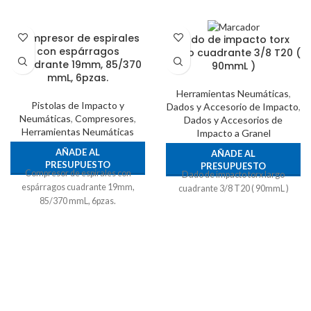
Compresor de espirales
Dado de impacto torx
con espárragos
largo cuadrante 3/8 T20 (
cuadrante 19mm, 85/370
90mmL )
mmL, 6pzas.
Herramientas Neumáticas
,
Pistolas de Impacto y
Dados y Accesorio de Impacto
,
Neumáticas
,
Compresores
,
Dados y Accesorios de
Herramientas Neumáticas
Impacto a Granel
AÑADE AL
AÑADE AL
PRESUPUESTO
PRESUPUESTO
Compresor de espirales con
Dado de impacto torx largo
espárragos cuadrante 19mm,
cuadrante 3/8 T20 ( 90mmL )
85/370 mmL, 6pzas.