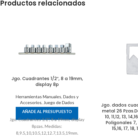
Productos relacionados
Jgo. Cuadrantes 1/2″, 8 a 19mm,
display 8p
Herramientas Manuales
,
Dados y
Accesorios
,
Juego de Dados
Jgo. dados cuad
metal 26 Pzas.D
AÑADE AL PRESUPUESTO
10, 11,12, 13, 14
Jgo. Cuadrantes 1/2", 8 a 19mm, display
Poligonales 7, 8,
8pzas. Medidas:
15,16, 17, 18
8,9.5,10,10.5,12,12.7,13.5,19mm.