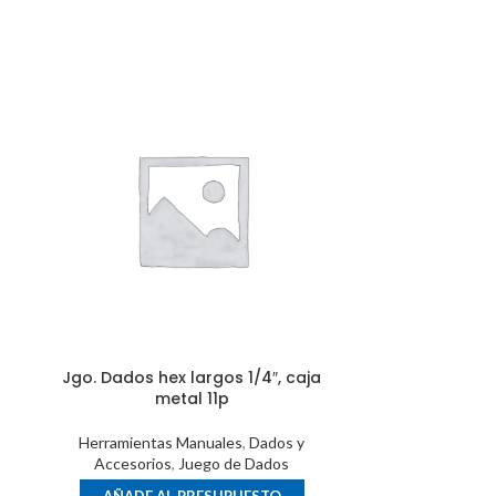
Jgo. Dados hex largos 1/4″, caja
Jgo. Dados h
metal 11p
caj
Herramientas Manuales
,
Dados y
Herramient
Accesorios
,
Juego de Dados
Accesori
AÑADE AL PRESUPUESTO
AÑADE 