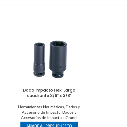
Dado impacto Hex. Largo
Dado im
cuadrante 3/8″ x 3/8″
cuadra
Herramientas Neumáticas
,
Dados y
Herramienta
Accesorio de Impacto
,
Dados y
Accesorio
Accesorios de Impacto a Granel
Accesorios
AÑADE AL PRESUPUESTO
AÑADE 