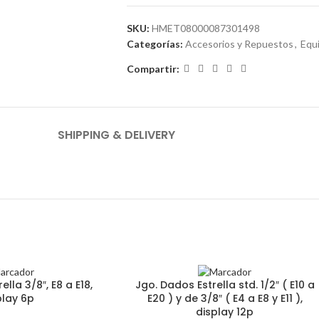
SKU:
HMET08000087301498
Categorías:
Accesorios y Repuestos
,
Equi
Compartir:
SHIPPING & DELIVERY
lla 3/8″, E8 a E18,
Jgo. Dados Estrella std. 1/2″ ( E10 a
play 6p
E20 ) y de 3/8″ ( E4 a E8 y E11 ),
display 12p