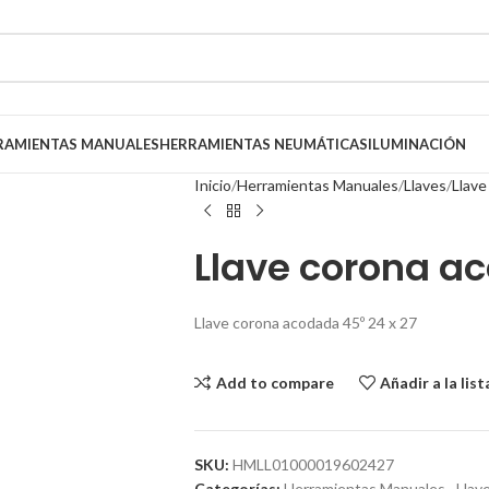
RAMIENTAS MANUALES
HERRAMIENTAS NEUMÁTICAS
ILUMINACIÓN
Inicio
Herramientas Manuales
Llaves
Llave
Llave corona ac
Llave corona acodada 45º 24 x 27
Add to compare
Añadir a la lis
SKU:
HMLL01000019602427
Categorías:
Herramientas Manuales
,
Llave