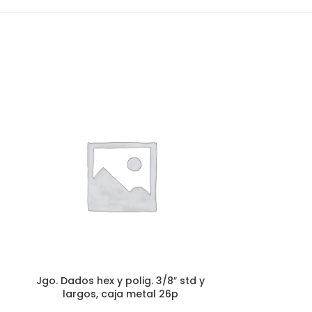
Jgo. Dados p
de 3/8 Displa
9 – 10 – 11 – 12
19 Chicarra 
Jgo. Dados hex y polig. 3/8″ std y
Herramient
largos, caja metal 26p
Accesori