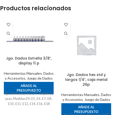
Productos relacionados
Jgo. Dados Estrella 3/8″,
display 11 p
Herramientas Manuales
,
Dados
Jgo. Dados hex std y
y Accesorios
,
Juego de Dados
largos 1/4″, caja metal
26p
AÑADE AL
PRESUPUESTO
Jgo. Dados Estrella 3/8", display 11
Herramientas Manuales
,
Dados
pzas. Medidas E4 , E5 , E6 , E7 , E8 ,
y Accesorios
,
Juego de Dados
E10 , E11 , E12 , E14 , E16 , E18
AÑADE AL
PRESUPUESTO
Jgo. Dados hex std y largos 1/4",