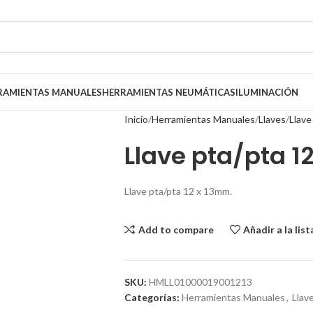
RAMIENTAS MANUALES
HERRAMIENTAS NEUMÁTICAS
ILUMINACIÓN
Inicio
Herramientas Manuales
Llaves
Llave
Llave pta/pta 1
Llave pta/pta 12 x 13mm.
Add to compare
Añadir a la lis
SKU:
HMLL01000019001213
Categorías:
Herramientas Manuales
,
Llave