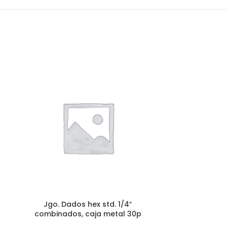
Jgo. Dados he
d
Herramient
Accesori
Jgo. Dados hex std. 1/4″
combinados, caja metal 30p
AÑADE 