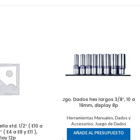
Jgo. Dados hex largos 3/8″, 10 a
19mm, display 8p
Herramientas Manuales
,
Dados y
Accesorios
,
Juego de Dados
lla std. 1/2″ ( E10 a
 ( E4 a E8 y E11 ),
AÑADE AL PRESUPUESTO
lay 12p