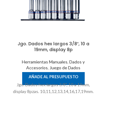
Jgo. Dados hex largos 3/8″, 10 a
19mm, display 8p
Herramientas Manuales
,
Dados y
Accesorios
,
Juego de Dados
Jgo. Dados h
caj
AÑADE AL PRESUPUESTO
Jgo. Dados hex largos 3/8", 10 a 19mm,
Herramient
display 8pzas. 10,11,12,13,14,16,17,19mm.
Accesori
AÑADE 
Jgo. Dados hex s
26pzas. Dados lar
9, 10, 11, 13mm.Da
9, 