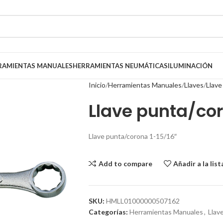
RAMIENTAS MANUALES
HERRAMIENTAS NEUMÁTICAS
ILUMINACIÓN
Inicio
Herramientas Manuales
Llaves
Llave
Llave punta/cor
Llave punta/corona 1-15/16″
Add to compare
Añadir a la lis
SKU:
HMLL01000000507162
Categorías:
Herramientas Manuales
,
Llave