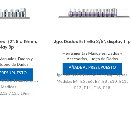
s 1/2″, 8 a 19mm,
Jgo. Dados Estrella 3/8″, display 11 p
play 8p
Herramientas Manuales
,
Dados y
Manuales
,
Dados y
Accesorios
,
Juego de Dados
Juego de Dados
AÑADE AL PRESUPUESTO
 PRESUPUESTO
Jgo. Dados Estrella 3/8", display 11 pzas.
/2", 8 a 19mm, display
Medidas E4 , E5 , E6 , E7 , E8 , E10 , E11 ,
. Medidas:
E12 , E14 , E16 , E18
12,12.7,13.5,19mm.