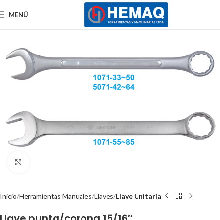
MENÚ
Clic para ampliar
Inicio
Herramientas Manuales
Llaves
Llave Unitaria
Llave punta/corona 15/16″