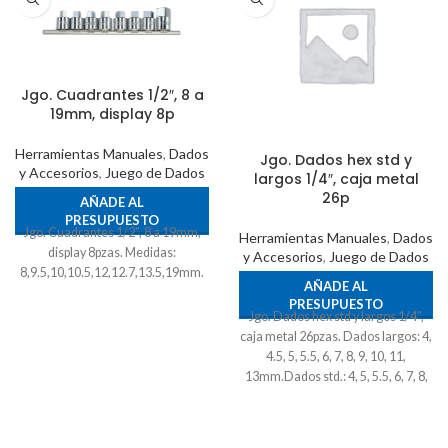
Jgo. Cuadrantes 1/2″, 8 a
19mm, display 8p
Herramientas Manuales
,
Dados
Jgo. Dados hex std y
y Accesorios
,
Juego de Dados
largos 1/4″, caja metal
26p
AÑADE AL
PRESUPUESTO
Jgo. Cuadrantes 1/2", 8 a 19mm,
Herramientas Manuales
,
Dados
display 8pzas. Medidas:
y Accesorios
,
Juego de Dados
8,9.5,10,10.5,12,12.7,13.5,19mm.
AÑADE AL
PRESUPUESTO
Jgo. Dados hex std y largos 1/4",
caja metal 26pzas. Dados largos: 4,
4.5, 5, 5.5, 6, 7, 8, 9, 10, 11,
13mm.Dados std.: 4, 5, 5.5, 6, 7, 8,
9, 10, 11, 13mm.