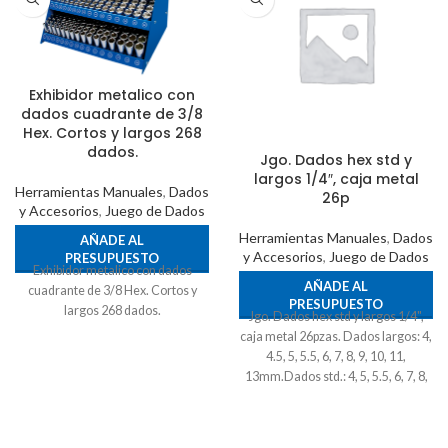
Exhibidor metalico con
dados cuadrante de 3/8
Hex. Cortos y largos 268
dados.
Jgo. Dados hex std y
largos 1/4″, caja metal
Herramientas Manuales
,
Dados
26p
y Accesorios
,
Juego de Dados
Herramientas Manuales
,
Dados
AÑADE AL
y Accesorios
,
Juego de Dados
PRESUPUESTO
Exhibidor metalico con dados
AÑADE AL
cuadrante de 3/8 Hex. Cortos y
PRESUPUESTO
largos 268 dados.
Jgo. Dados hex std y largos 1/4",
caja metal 26pzas. Dados largos: 4,
4.5, 5, 5.5, 6, 7, 8, 9, 10, 11,
13mm.Dados std.: 4, 5, 5.5, 6, 7, 8,
9, 10, 11, 13mm.