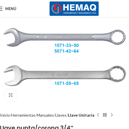
MENÚ
Clic para ampliar
Inicio
Herramientas Manuales
Llaves
Llave Unitaria
Llave punta/corona 3/4″