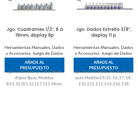
Jgo. Cuadrantes 1/2″, 8 a
Jgo. Dados Estrella 3/8″,
19mm, display 8p
display 11 p
Herramientas Manuales
,
Dados
Herramientas Manuales
,
Dados
y Accesorios
,
Juego de Dados
y Accesorios
,
Juego de Dados
AÑADE AL
AÑADE AL
PRESUPUESTO
PRESUPUESTO
Jgo. Cuadrantes 1/2", 8 a 19mm,
Jgo. Dados Estrella 3/8", display 11
display 8pzas. Medidas:
pzas. Medidas E4 , E5 , E6 , E7 , E8 ,
8,9.5,10,10.5,12,12.7,13.5,19mm.
E10 , E11 , E12 , E14 , E16 , E18