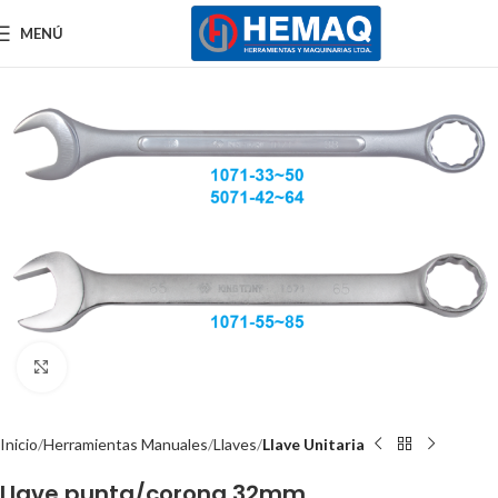
MENÚ
Clic para ampliar
Inicio
Herramientas Manuales
Llaves
Llave Unitaria
Llave punta/corona 32mm.