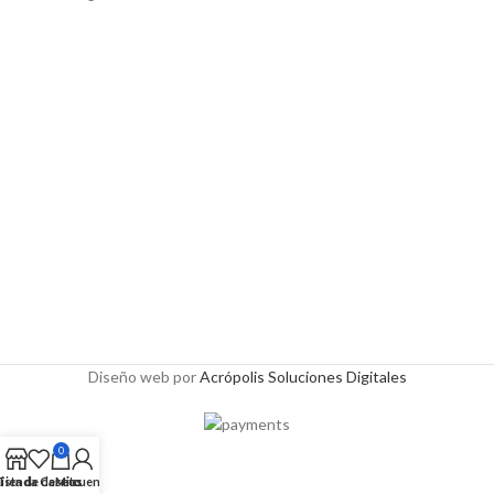
Diseño web por
Acrópolis Soluciones Digitales
0
Lista de deseos
Tienda
Carrito
Mi cuenta