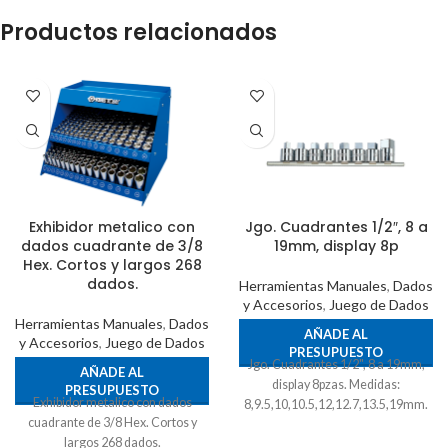
Productos relacionados
Exhibidor metalico con
Jgo. Cuadrantes 1/2″, 8 a
dados cuadrante de 3/8
19mm, display 8p
Hex. Cortos y largos 268
dados.
Herramientas Manuales
,
Dados
y Accesorios
,
Juego de Dados
Herramientas Manuales
,
Dados
AÑADE AL
y Accesorios
,
Juego de Dados
PRESUPUESTO
Jgo. Cuadrantes 1/2", 8 a 19mm,
AÑADE AL
display 8pzas. Medidas:
PRESUPUESTO
Exhibidor metalico con dados
8,9.5,10,10.5,12,12.7,13.5,19mm.
cuadrante de 3/8 Hex. Cortos y
largos 268 dados.