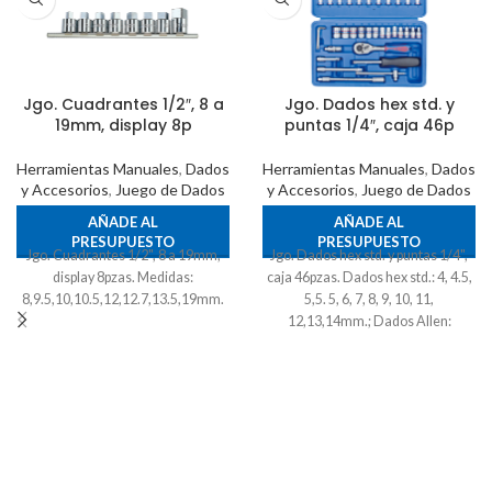
Jgo. Cuadrantes 1/2″, 8 a
Jgo. Dados hex std. y
19mm, display 8p
puntas 1/4″, caja 46p
Herramientas Manuales
,
Dados
Herramientas Manuales
,
Dados
y Accesorios
,
Juego de Dados
y Accesorios
,
Juego de Dados
AÑADE AL
AÑADE AL
PRESUPUESTO
PRESUPUESTO
Jgo. Cuadrantes 1/2", 8 a 19mm,
Jgo. Dados hex std. y puntas 1/4",
display 8pzas. Medidas:
caja 46pzas. Dados hex std.: 4, 4.5,
8,9.5,10,10.5,12,12.7,13.5,19mm.
5,5. 5, 6, 7, 8, 9, 10, 11,
12,13,14mm.; Dados Allen:
3,4,5,6,7,8mm; Dados Torx:
T8,T10,T15,T20,T25,T30,T40;
Dados punta paleta: 4, 5.5,7; Dados
punta cruz: PH1,PH2,PH3; Llaves
Allen: 1.27,1.5,2,2.5mm.