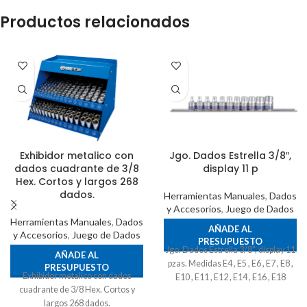
Productos relacionados
Exhibidor metalico con
Jgo. Dados Estrella 3/8″,
dados cuadrante de 3/8
display 11 p
Hex. Cortos y largos 268
dados.
Herramientas Manuales
,
Dados
y Accesorios
,
Juego de Dados
Herramientas Manuales
,
Dados
AÑADE AL
y Accesorios
,
Juego de Dados
PRESUPUESTO
Jgo. Dados Estrella 3/8", display 11
AÑADE AL
pzas. Medidas E4 , E5 , E6 , E7 , E8 ,
PRESUPUESTO
Exhibidor metalico con dados
E10 , E11 , E12 , E14 , E16 , E18
cuadrante de 3/8 Hex. Cortos y
largos 268 dados.