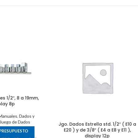
s 1/2″, 8 a 19mm,
play 8p
Manuales
,
Dados y
Juego de Dados
Jgo. Dados Estrella std. 1/2″ ( E10 a
E20 ) y de 3/8″ ( E4 a E8 y E11 ),
 PRESUPUESTO
display 12p