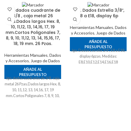
Jgo. dados cuadrante de
Jgo. Dados Estrella 3/8″,
3/8 , caja metal 26
E8 a E18, display 6p
Pzas.Dados largos Hex. 8,
10, 11,12, 13, 14,16, 17, 19
Herramientas Manuales
,
Dados
mm.Cortos Poligonales 7,
y Accesorios
,
Juego de Dados
8, 9, 10, 11,12, 13, 14, 15,16, 17,
AÑADE AL
18, 19 mm. 26 Pzas.
PRESUPUESTO
Jgo. Dados Estrella 3/8", E8 a E18,
Herramientas Manuales
,
Dados
display 6pzas. Medidas:
y Accesorios
,
Juego de Dados
E8,E10,E12,E14,E16,E18
AÑADE AL
PRESUPUESTO
Jgo. dados cuadrante de 3/8 , caja
metal 26 Pzas.Dados largos Hex. 8,
10, 11,12, 13, 14,16, 17, 19
mm.Cortos Poligonales 7, 8, 9, 10,
11,12, 13, 14, 15,16, 17, 18, 19 mm.
26 Pzas.