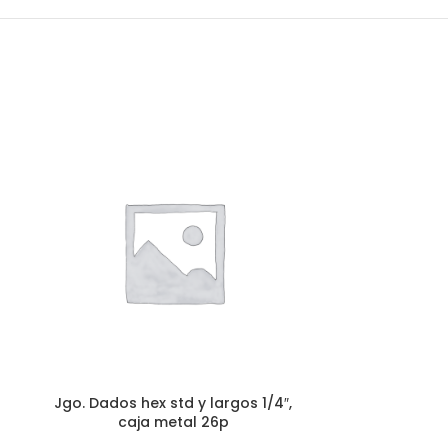
Jgo. Dados he
d
Herramient
Accesori
Jgo. Dados hex std y largos 1/4″,
caja metal 26p
AÑADE 