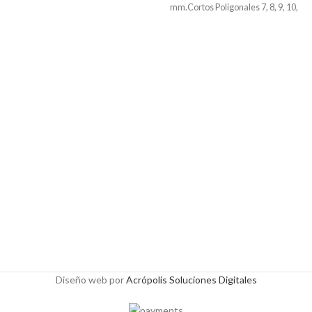
mm.Cortos Poligonales 7, 8, 9, 10,
11,12, 13, 14, 15,16, 17, 18, 19 mm.
26 Pzas.
Diseño web por
Acrópolis Soluciones Digitales