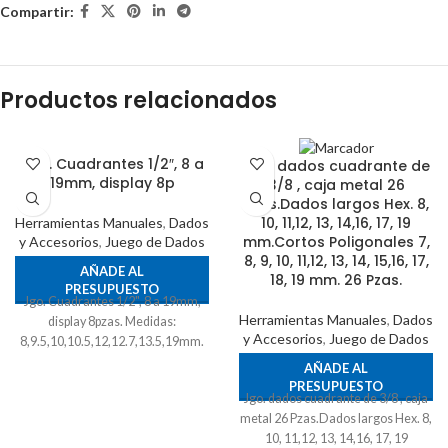
Compartir:
Productos relacionados
Jgo. Cuadrantes 1/2″, 8 a
Jgo. dados cuadrante de
19mm, display 8p
3/8 , caja metal 26
Pzas.Dados largos Hex. 8,
10, 11,12, 13, 14,16, 17, 19
Herramientas Manuales
,
Dados
mm.Cortos Poligonales 7,
y Accesorios
,
Juego de Dados
8, 9, 10, 11,12, 13, 14, 15,16, 17,
AÑADE AL
18, 19 mm. 26 Pzas.
PRESUPUESTO
Jgo. Cuadrantes 1/2", 8 a 19mm,
Herramientas Manuales
,
Dados
display 8pzas. Medidas:
y Accesorios
,
Juego de Dados
8,9.5,10,10.5,12,12.7,13.5,19mm.
AÑADE AL
PRESUPUESTO
Jgo. dados cuadrante de 3/8 , caja
metal 26 Pzas.Dados largos Hex. 8,
10, 11,12, 13, 14,16, 17, 19