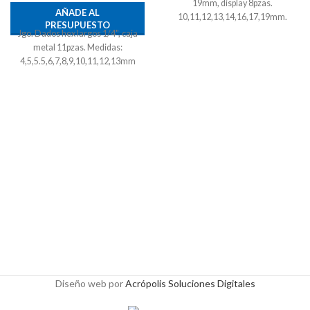
19mm, display 8pzas.
AÑADE AL
10,11,12,13,14,16,17,19mm.
PRESUPUESTO
Jgo. Dados hex largos 1/4", caja
metal 11pzas. Medidas:
4,5,5.5,6,7,8,9,10,11,12,13mm
Diseño web por
Acrópolis Soluciones Digitales