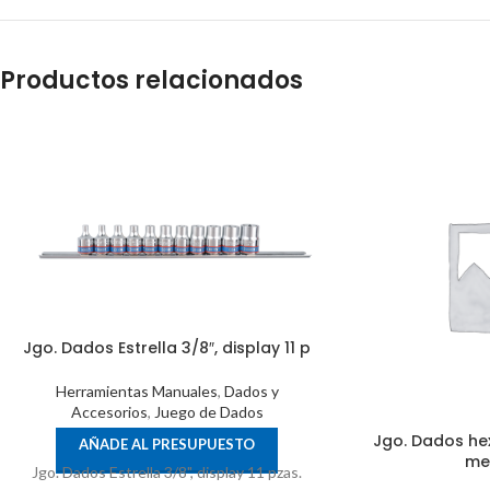
Productos relacionados
Jgo. Dados Estrella 3/8″, display 11 p
Herramientas Manuales
,
Dados y
Accesorios
,
Juego de Dados
Jgo. Dados hex
AÑADE AL PRESUPUESTO
met
Jgo. Dados Estrella 3/8", display 11 pzas.