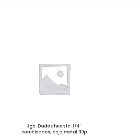
Jgo. Dados h
Herramient
Accesori
Jgo. Dados hex std. 1/4″
combinados, caja metal 30p
AÑADE 