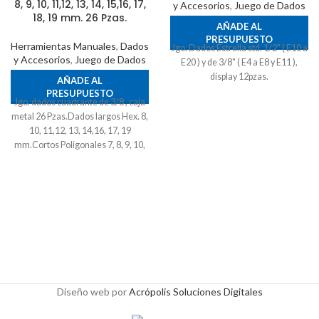
8, 9, 10, 11,12, 13, 14, 15,16, 17,
y Accesorios
,
Juego de Dados
18, 19 mm. 26 Pzas.
AÑADE AL
PRESUPUESTO
Herramientas Manuales
,
Dados
Jgo. Dados Estrella std. 1/2" ( E10 a
y Accesorios
,
Juego de Dados
E20 ) y de 3/8" ( E4 a E8 y E11 ),
display 12pzas.
AÑADE AL
PRESUPUESTO
Jgo. dados cuadrante de 3/8 , caja
metal 26 Pzas.Dados largos Hex. 8,
10, 11,12, 13, 14,16, 17, 19
mm.Cortos Poligonales 7, 8, 9, 10,
11,12, 13, 14, 15,16, 17, 18, 19 mm.
26 Pzas.
Diseño web por
Acrópolis Soluciones Digitales