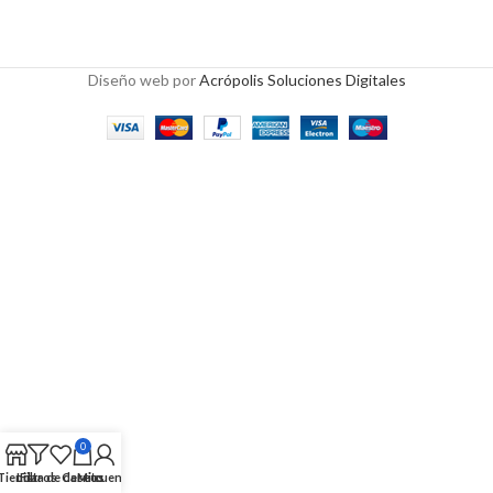
Diseño web por
Acrópolis Soluciones Digitales
0
Tienda
Lista de deseos
Filtros
Carrito
Mi cuenta