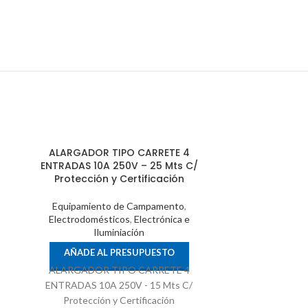
ALARGADOR TIPO CARRETE 4
ALARGADO
ENTRADAS 10A 250V – 25 Mts C/
ENTRADAS 1
Protección y Certificación
Protecci
Equipamiento de Campamento
,
Equipamie
Electrodomésticos
,
Electrónica e
Electrodom
Iluminiación
I
AÑADE AL PRESUPUESTO
AÑADE 
ALARGADOR TIPO CARRETE 4
ALARGADO
ENTRADAS 10A 250V - 15 Mts C/
ENTRADAS 1
Protección y Certificación
Protecci