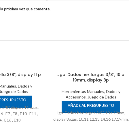
 la próxima vez que comente.
la 3/8″, display 11 p
Jgo. Dados hex largos 3/8″, 10 a
19mm, display 8p
Manuales
,
Dados y
Juego de Dados
Herramientas Manuales
,
Dados y
Accesorios
,
Juego de Dados
 PRESUPUESTO
AÑADE AL PRESUPUESTO
 3/8", display 11 pzas.
Jgo. Dados hex largos 3/8", 10 a 19mm,
 , E7 , E8 , E10 , E11 ,
display 8pzas. 10,11,12,13,14,16,17,19mm.
4 , E16 , E18