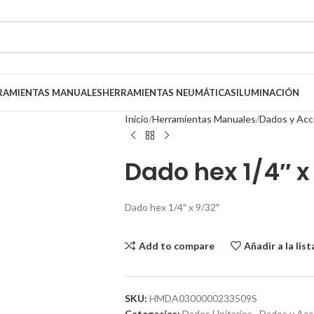
RAMIENTAS MANUALES
HERRAMIENTAS NEUMÁTICAS
ILUMINACIÓN
Inicio
Herramientas Manuales
Dados y Acc
Dado hex 1/4″ x
Dado hex 1/4″ x 9/32″
Add to compare
Añadir a la lis
SKU:
HMDA0300000233509S
Categorías:
Dados Unitarios
,
Dados y Acc