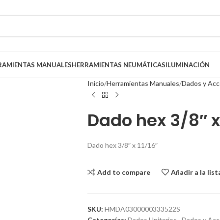
RAMIENTAS MANUALES
HERRAMIENTAS NEUMÁTICAS
ILUMINACIÓN
Inicio
Herramientas Manuales
Dados y Acc
Dado hex 3/8″ x
Dado hex 3/8″ x 11/16″
Add to compare
Añadir a la lis
SKU:
HMDA0300000333522S
Categorías:
Dados Unitarios
,
Dados y Acc