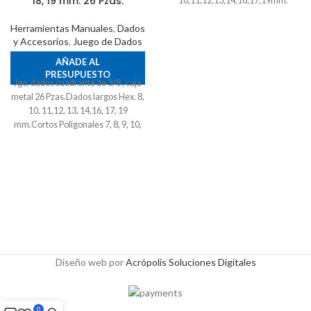
18, 19 mm. 26 Pzas.
10,11,12,13,14,16,17,19mm.
Herramientas Manuales
,
Dados
y Accesorios
,
Juego de Dados
AÑADE AL
PRESUPUESTO
Jgo. dados cuadrante de 3/8 , caja
metal 26 Pzas.Dados largos Hex. 8,
10, 11,12, 13, 14,16, 17, 19
mm.Cortos Poligonales 7, 8, 9, 10,
11,12, 13, 14, 15,16, 17, 18, 19 mm.
26 Pzas.
Diseño web por
Acrópolis Soluciones Digitales
0