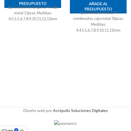
PRESUPUESTO
AÑADE AL
Jgo. Dados hex largos 1/4", caja
PRESUPUESTO
Jgo. Dados hex std. 1/4"
metal 11pzas. Medidas:
combinados, caja metal 30pzas.
4,5,5.5,6,7,8,9,10,11,12,13mm
Medidas:
4,4.5,5,6,7,8,9,10,11,12mm;
5/32,3/16,7/32,1/4,9/32,5/16,11/32,3
Diseño web por
Acrópolis Soluciones Digitales
0