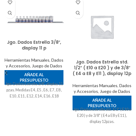
Jgo. Dados Estrella 3/8″,
display 11 p
Herramientas Manuales
,
Dados
Jgo. Dados Estrella std.
y Accesorios
,
Juego de Dados
1/2″ ( E10 a E20 ) y de 3/8″
( E4 a E8 y E11 ), display 12p
AÑADE AL
PRESUPUESTO
Jgo. Dados Estrella 3/8", display 11
Herramientas Manuales
,
Dados
pzas. Medidas E4 , E5 , E6 , E7 , E8 ,
y Accesorios
,
Juego de Dados
E10 , E11 , E12 , E14 , E16 , E18
AÑADE AL
PRESUPUESTO
Jgo. Dados Estrella std. 1/2" ( E10 a
E20 ) y de 3/8" ( E4 a E8 y E11 ),
display 12pzas.