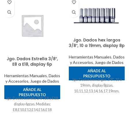
Jgo. Dados hex largos
3/8″, 10 a 19mm, display 8p
Herramientas Manuales
,
Dados
Jgo. Dados Estrella 3/8″,
y Accesorios
,
Juego de Dados
E8 a E18, display 6p
AÑADE AL
Herramientas Manuales
,
Dados
PRESUPUESTO
Jgo. Dados hex largos 3/8", 10 a
y Accesorios
,
Juego de Dados
19mm, display 8pzas.
AÑADE AL
10,11,12,13,14,16,17,19mm.
PRESUPUESTO
Jgo. Dados Estrella 3/8", E8 a E18,
display 6pzas. Medidas:
E8,E10,E12,E14,E16,E18