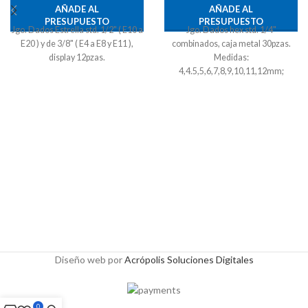
AÑADE AL
AÑADE AL
PRESUPUESTO
PRESUPUESTO
Jgo. Dados Estrella std. 1/2" ( E10 a
Jgo. Dados hex std. 1/4"
E20 ) y de 3/8" ( E4 a E8 y E11 ),
combinados, caja metal 30pzas.
display 12pzas.
Medidas:
4,4.5,5,6,7,8,9,10,11,12mm;
5/32,3/16,7/32,1/4,9/32,5/16,11/32,3
Diseño web por
Acrópolis Soluciones Digitales
0