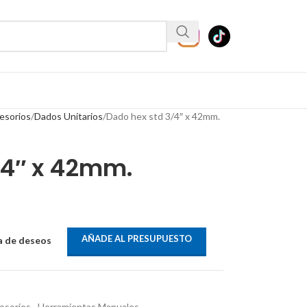
esorios
Dados Unitarios
Dado hex std 3/4″ x 42mm.
/4″ x 42mm.
AÑADE AL PRESUPUESTO
ta de deseos
esorios
,
Herramientas Manuales