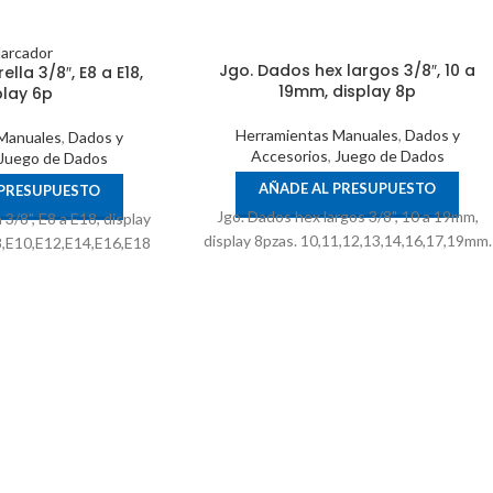
Jgo. Dados hex largos 3/8″, 10 a
lla 3/8″, E8 a E18,
19mm, display 8p
play 6p
Herramientas Manuales
,
Dados y
Manuales
,
Dados y
Accesorios
,
Juego de Dados
Juego de Dados
AÑADE AL PRESUPUESTO
 PRESUPUESTO
Jgo. Dados hex largos 3/8", 10 a 19mm,
 3/8", E8 a E18, display
display 8pzas. 10,11,12,13,14,16,17,19mm.
8,E10,E12,E14,E16,E18