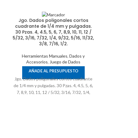
Jgo. Dados poligonales cortos
cuadrante de 1/4 mm y pulgadas.
30 Pzas. 4, 4.5, 5, 6, 7, 8,9, 10, 11, 12 /
5/32, 3/16, 7/32, 1/4, 9/32, 5/16, 11/32,
3/8, 7/16, 1/2.
Herramientas Manuales
,
Dados y
Accesorios
,
Juego de Dados
AÑADE AL PRESUPUESTO
Jgo. Dados p
Jgo. Dados poligonales cortos cuadrante
de 3/8 Displa
de 1/4 mm y pulgadas. 30 Pzas. 4, 4.5, 5, 6,
9 – 10 – 11 – 12
7, 8,9, 10, 11, 12 / 5/32, 3/16, 7/32, 1/4,
19 Chicarra 
9/32, 5/16, 11/32, 3/8, 7/16, 1/2.
Herramient
Accesori
AÑADE 
Jgo. Dados pol
Display 13 Pzas.