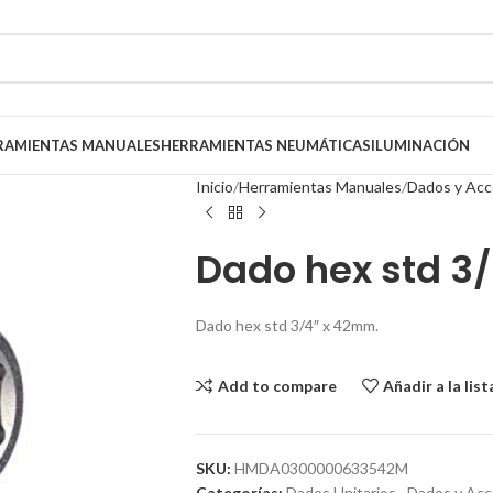
RAMIENTAS MANUALES
HERRAMIENTAS NEUMÁTICAS
ILUMINACIÓN
Inicio
Herramientas Manuales
Dados y Acc
Dado hex std 3
Dado hex std 3/4″ x 42mm.
Add to compare
Añadir a la lis
SKU:
HMDA0300000633542M
Categorías:
Dados Unitarios
,
Dados y Acc