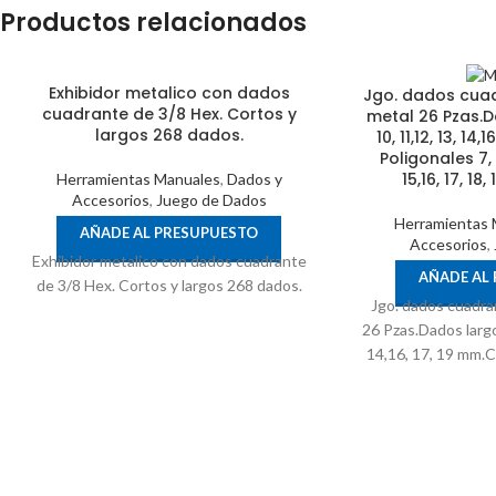
Productos relacionados
Exhibidor metalico con dados
Jgo. dados cuad
cuadrante de 3/8 Hex. Cortos y
metal 26 Pzas.D
largos 268 dados.
10, 11,12, 13, 14
Poligonales 7, 8,
15,16, 17, 18
Herramientas Manuales
,
Dados y
Accesorios
,
Juego de Dados
Herramientas 
AÑADE AL PRESUPUESTO
Accesorios
,
Exhibidor metalico con dados cuadrante
AÑADE AL
de 3/8 Hex. Cortos y largos 268 dados.
Jgo. dados cuadran
26 Pzas.Dados largo
14,16, 17, 19 mm.C
9, 10, 11,12, 13, 1
26