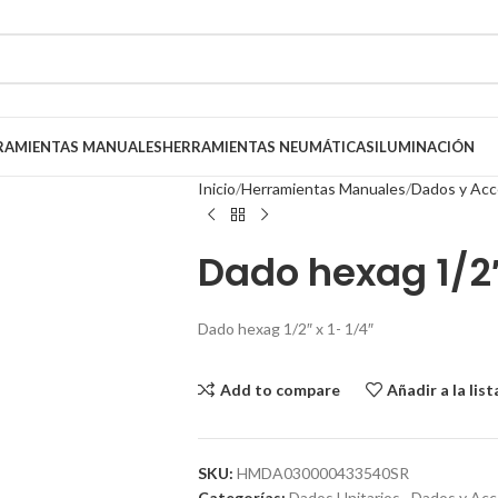
RAMIENTAS MANUALES
HERRAMIENTAS NEUMÁTICAS
ILUMINACIÓN
Inicio
Herramientas Manuales
Dados y Acc
Dado hexag 1/2″
Dado hexag 1/2″ x 1- 1/4″
Add to compare
Añadir a la lis
SKU:
HMDA030000433540SR
Categorías:
Dados Unitarios
,
Dados y Acc