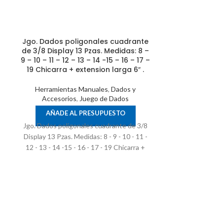
Jgo. Dados poligonales cuadrante
de 3/8 Display 13 Pzas. Medidas: 8 –
9 – 10 – 11 – 12 – 13 – 14 -15 – 16 – 17 –
19 Chicarra + extension larga 6″ .
Herramientas Manuales
,
Dados y
Accesorios
,
Juego de Dados
AÑADE AL PRESUPUESTO
Jgo. Dados poligonales cuadrante de 3/8
Jgo.Dados E
Display 13 Pzas. Medidas: 8 - 9 - 10 - 11 -
6,1/2".
12 - 13 - 14 -15 - 16 - 17 - 19 Chicarra +
extension larga 6" .
Herramient
Accesori
AÑADE 
Jgo.Dados Estr
6pzas. Medida