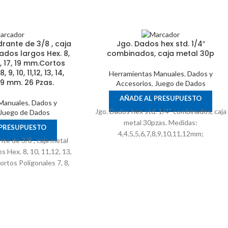
rante de 3/8 , caja
Jgo. Dados hex std. 1/4″
ados largos Hex. 8,
combinados, caja metal 30p
,16, 17, 19 mm.Cortos
 9, 10, 11,12, 13, 14,
Herramientas Manuales
,
Dados y
, 19 mm. 26 Pzas.
Accesorios
,
Juego de Dados
AÑADE AL PRESUPUESTO
Manuales
,
Dados y
Jgo. Dados hex std. 1/4" combinados, caja
Juego de Dados
metal 30pzas. Medidas:
 PRESUPUESTO
4,4.5,5,6,7,8,9,10,11,12mm;
te de 3/8 , caja metal
5/32,3/16,7/32,1/4,9/32,5/16,11/32,3/8,7/1
s Hex. 8, 10, 11,12, 13,
ortos Poligonales 7, 8,
4, 15,16, 17, 18, 19 mm.
 Pzas.