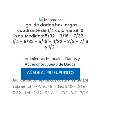
Jgo. de dados hex largos
cuadrante de 1/4 caja metal 10
Pzas. Medidas: 5/32 – 3/16 – 7/32 –
1/4 – 9/32 – 5/16 – 11/32 – 3/8 – 7/16
y 1/2.
Herramientas Manuales
,
Dados y
Accesorios
,
Juego de Dados
AÑADE AL PRESUPUESTO
,
Jgo. De 
Jgo. de dados hex largos cuadrante de 1/4
cuadrante d
caja metal 10 Pzas. Medidas: 5/32 - 3/16 -
puntas, c
7/32 - 1/4 - 9/32 - 5/16 - 11/32 - 3/8 - 7/16
poligonalres 4,
10, 11, 12, 13
y 1/2.
4, 4.5, 5, 5.5, 6
Puntas palet
punta mag
extensione
destornillad