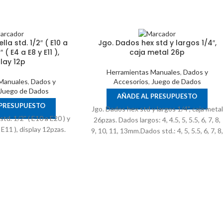
lla std. 1/2″ ( E10 a
Jgo. Dados hex std y largos 1/4″,
 ( E4 a E8 y E11 ),
caja metal 26p
lay 12p
Herramientas Manuales
,
Dados y
Manuales
,
Dados y
Accesorios
,
Juego de Dados
Juego de Dados
AÑADE AL PRESUPUESTO
 PRESUPUESTO
Jgo. Dados hex std y largos 1/4", caja metal
std. 1/2" ( E10 a E20 ) y
26pzas. Dados largos: 4, 4.5, 5, 5.5, 6, 7, 8,
 E11 ), display 12pzas.
9, 10, 11, 13mm.Dados std.: 4, 5, 5.5, 6, 7, 8
9, 10, 11, 13mm.