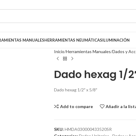
RAMIENTAS MANUALES
HERRAMIENTAS NEUMÁTICAS
ILUMINACIÓN
Inicio
Herramientas Manuales
Dados y Acc
Dado hexag 1/2″
Dado hexag 1/2″ x 5/8″
Add to compare
Añadir a la lis
SKU:
HMDA030000433520SR
Categorías:
Dados Unitarios
,
Dados y Acc