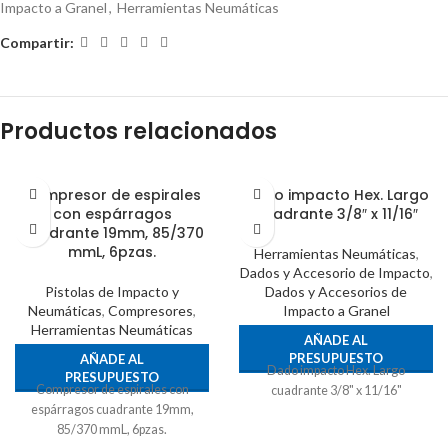
Impacto a Granel
,
Herramientas Neumáticas
Compartir:
Productos relacionados
Compresor de espirales
Dado impacto Hex. Largo
con espárragos
cuadrante 3/8″ x 11/16″
cuadrante 19mm, 85/370
mmL, 6pzas.
Herramientas Neumáticas
,
Dados y Accesorio de Impacto
,
Pistolas de Impacto y
Dados y Accesorios de
Neumáticas
,
Compresores
,
Impacto a Granel
Herramientas Neumáticas
AÑADE AL
PRESUPUESTO
AÑADE AL
Dado impacto Hex. Largo
PRESUPUESTO
Compresor de espirales con
cuadrante 3/8" x 11/16"
espárragos cuadrante 19mm,
85/370 mmL, 6pzas.