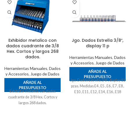
Exhibidor metalico con
Jgo. Dados Estrella 3/8″,
dados cuadrante de 3/8
display 11 p
Hex. Cortos y largos 268
dados.
Herramientas Manuales
,
Dados
y Accesorios
,
Juego de Dados
Herramientas Manuales
,
Dados
AÑADE AL
y Accesorios
,
Juego de Dados
PRESUPUESTO
Jgo. Dados Estrella 3/8", display 11
AÑADE AL
pzas. Medidas E4 , E5 , E6 , E7 , E8 ,
PRESUPUESTO
Exhibidor metalico con dados
E10 , E11 , E12 , E14 , E16 , E18
cuadrante de 3/8 Hex. Cortos y
largos 268 dados.