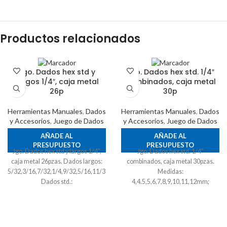
Productos relacionados
Jgo. Dados hex std y
Jgo. Dados hex std. 1/4″
largos 1/4″, caja metal
combinados, caja metal
26p
30p
Herramientas Manuales
,
Dados
Herramientas Manuales
,
Dados
y Accesorios
,
Juego de Dados
y Accesorios
,
Juego de Dados
AÑADE AL
AÑADE AL
PRESUPUESTO
PRESUPUESTO
Jgo. Dados hex std y largos 1/4",
Jgo. Dados hex std. 1/4"
caja metal 26pzas. Dados largos:
combinados, caja metal 30pzas.
5/32,3/16,7/32,1/4,9/32,5/16,11/32,3/8,7/16,1/2".
Medidas:
Dados std.:
4,4.5,5,6,7,8,9,10,11,12mm;
5/32,3/16,7/32,1/4,9/32,5/16,11/32,3/8,7/16,15/32,1/2".
5/32,3/16,7/32,1/4,9/32,5/16,11/32,3