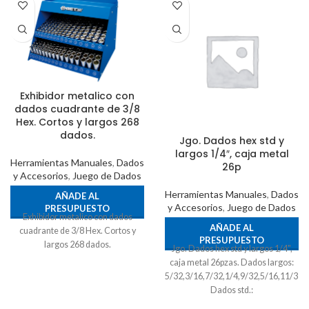
Exhibidor metalico con
dados cuadrante de 3/8
Hex. Cortos y largos 268
dados.
Jgo. Dados hex std y
largos 1/4″, caja metal
Herramientas Manuales
,
Dados
26p
y Accesorios
,
Juego de Dados
Herramientas Manuales
,
Dados
AÑADE AL
y Accesorios
,
Juego de Dados
PRESUPUESTO
Exhibidor metalico con dados
AÑADE AL
cuadrante de 3/8 Hex. Cortos y
PRESUPUESTO
largos 268 dados.
Jgo. Dados hex std y largos 1/4",
caja metal 26pzas. Dados largos:
5/32,3/16,7/32,1/4,9/32,5/16,11/32,3
Dados std.:
5/32,3/16,7/32,1/4,9/32,5/16,11/32,3