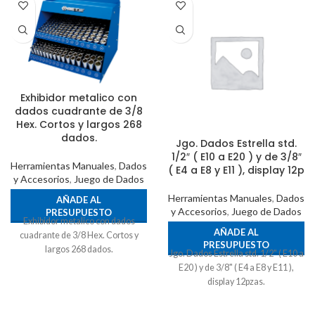
Exhibidor metalico con
dados cuadrante de 3/8
Hex. Cortos y largos 268
dados.
Jgo. Dados Estrella std.
1/2″ ( E10 a E20 ) y de 3/8″
Herramientas Manuales
,
Dados
( E4 a E8 y E11 ), display 12p
y Accesorios
,
Juego de Dados
Herramientas Manuales
,
Dados
AÑADE AL
y Accesorios
,
Juego de Dados
PRESUPUESTO
Exhibidor metalico con dados
AÑADE AL
cuadrante de 3/8 Hex. Cortos y
PRESUPUESTO
largos 268 dados.
Jgo. Dados Estrella std. 1/2" ( E10 a
E20 ) y de 3/8" ( E4 a E8 y E11 ),
display 12pzas.