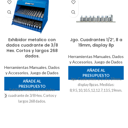
Exhibidor metalico con
Jgo. Cuadrantes 1/2″, 8 a
dados cuadrante de 3/8
19mm, display 8p
Hex. Cortos y largos 268
dados.
Herramientas Manuales
,
Dados
y Accesorios
,
Juego de Dados
Herramientas Manuales
,
Dados
AÑADE AL
y Accesorios
,
Juego de Dados
PRESUPUESTO
Jgo. Cuadrantes 1/2", 8 a 19mm,
AÑADE AL
display 8pzas. Medidas:
PRESUPUESTO
Exhibidor metalico con dados
8,9.5,10,10.5,12,12.7,13.5,19mm.
cuadrante de 3/8 Hex. Cortos y
largos 268 dados.