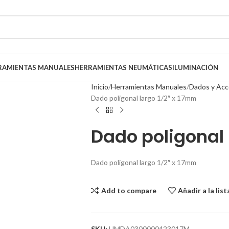
RAMIENTAS MANUALES
HERRAMIENTAS NEUMÁTICAS
ILUMINACIÓN
Inicio
Herramientas Manuales
Dados y Acc
Dado poligonal largo 1/2″ x 17mm
Dado poligonal 
Dado poligonal largo 1/2″ x 17mm
Add to compare
Añadir a la lis
SKU:
HMDA0300000423017M