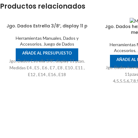
Productos relacionados
Jgo. Dados Estrella 3/8″, display 11 p
Jgo. Dados hex
met
Herramientas Manuales
,
Dados y
Accesorios
,
Juego de Dados
Herramientas 
Accesorios
,
AÑADE AL PRESUPUESTO
AÑADE AL
Jgo. Dados Estrella 3/8", display 11 pzas.
Jgo. Dados hex la
Medidas E4 , E5 , E6 , E7 , E8 , E10 , E11 ,
11pzas
E12 , E14 , E16 , E18
4,5,5.5,6,7,