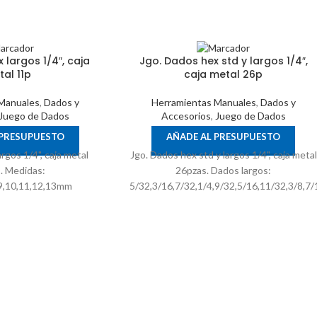
 largos 1/4″, caja
Jgo. Dados hex std y largos 1/4″,
al 11p
caja metal 26p
Manuales
,
Dados y
Herramientas Manuales
,
Dados y
Juego de Dados
Accesorios
,
Juego de Dados
 PRESUPUESTO
AÑADE AL PRESUPUESTO
rgos 1/4", caja metal
Jgo. Dados hex std y largos 1/4", caja metal
. Medidas:
26pzas. Dados largos:
8,9,10,11,12,13mm
5/32,3/16,7/32,1/4,9/32,5/16,11/32,3/8,7/1
Dados std.:
5/32,3/16,7/32,1/4,9/32,5/16,11/32,3/8,7/1