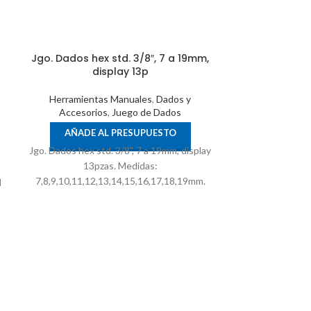
Jgo. Dados hex std. 3/8″, 7 a 19mm,
Jgo. Dados
display 13p
cuadrante d
30 Pzas. 4, 4.5,
5/32, 3/16, 7/3
Herramientas Manuales
,
Dados y
3/
Accesorios
,
Juego de Dados
AÑADE AL PRESUPUESTO
Herramient
Jgo. Dados hex std. 3/8", 7 a 19mm, display
Accesori
13pzas. Medidas:
AÑADE 
7,8,9,10,11,12,13,14,15,16,17,18,19mm.
6,1/2".
Jgo. Dados pol
de 1/4 mm y pulg
6,15/32,1/2".
7, 8,9, 10, 11,
9/32, 5/16,