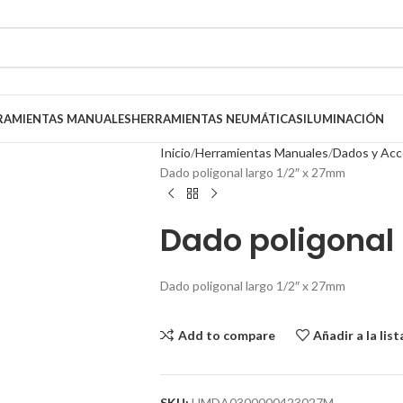
RAMIENTAS MANUALES
HERRAMIENTAS NEUMÁTICAS
ILUMINACIÓN
Inicio
Herramientas Manuales
Dados y Acc
Dado poligonal largo 1/2″ x 27mm
Dado poligonal 
Dado poligonal largo 1/2″ x 27mm
Add to compare
Añadir a la lis
SKU:
HMDA0300000423027M