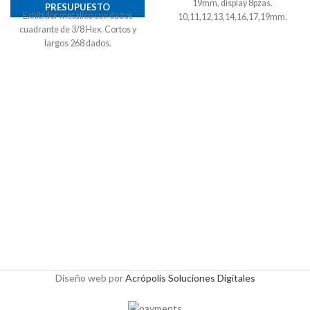
19mm, display 8pzas.
PRESUPUESTO
Exhibidor metalico con dados
10,11,12,13,14,16,17,19mm.
cuadrante de 3/8 Hex. Cortos y
largos 268 dados.
Diseño web por
Acrópolis Soluciones Digitales