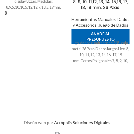
8, 9, 10, 11,12, 13, 14, 15,16, 17,
display 8pzas. Medidas:
18, 19 mm. 26 Pzas.
8,9.5,10,10.5,12,12.7,13.5,19mm.
Herramientas Manuales
,
Dados
y Accesorios
,
Juego de Dados
AÑADE AL
PRESUPUESTO
Jgo. dados cuadrante de 3/8 , caja
metal 26 Pzas.Dados largos Hex. 8,
10, 11,12, 13, 14,16, 17, 19
mm.Cortos Poligonales 7, 8, 9, 10,
11,12, 13, 14, 15,16, 17, 18, 19 mm.
26 Pzas.
Diseño web por
Acrópolis Soluciones Digitales