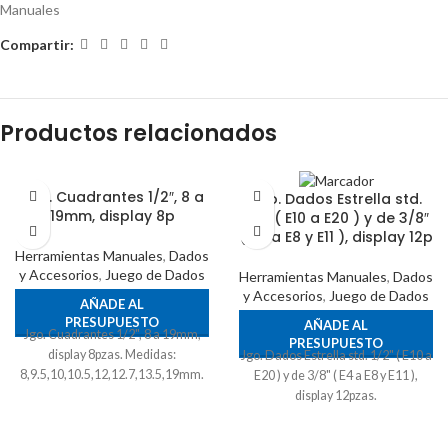
Manuales
Compartir:
Productos relacionados
Jgo. Cuadrantes 1/2″, 8 a
Jgo. Dados Estrella std.
19mm, display 8p
1/2″ ( E10 a E20 ) y de 3/8″
( E4 a E8 y E11 ), display 12p
Herramientas Manuales
,
Dados
y Accesorios
,
Juego de Dados
Herramientas Manuales
,
Dados
y Accesorios
,
Juego de Dados
AÑADE AL
PRESUPUESTO
AÑADE AL
Jgo. Cuadrantes 1/2", 8 a 19mm,
PRESUPUESTO
display 8pzas. Medidas:
Jgo. Dados Estrella std. 1/2" ( E10 a
8,9.5,10,10.5,12,12.7,13.5,19mm.
E20 ) y de 3/8" ( E4 a E8 y E11 ),
display 12pzas.